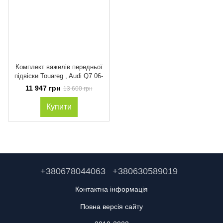
Комплект важелів передньої
підвіски Touareg , Audi Q7 06-
11 947 грн
13 600 грн
Купити
+380678044063
+380630589019
Контактна інформація
Повна версія сайту