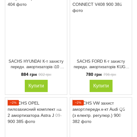
SACHS HYUNDAI К-т захисту
SACHS FORD К-т захисту
передн. амортизаторів i10 I
передн. амортизаторів KUGA
08-
II, TOURNEO CONNECT V408
884 грн
780 грн
902 грн
796 грн
Купити
Купити
−2%
−2%