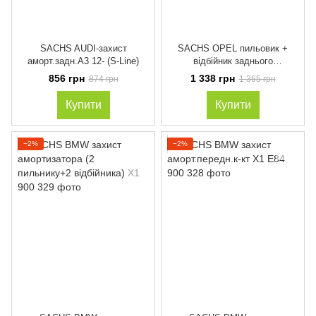
SACHS AUDI-захист
SACHS OPEL пильовик +
аморт.задн.A3 12- (S-Line)
відбійник заднього
амортизатора INSIGNIA
856 грн
1 338 грн
874 грн
1 365 грн
limuzina 2.0 CDTI
Купити
Купити
−2%
−2%