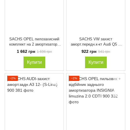
SACHS OPEL пилозахисний
SACHS VW захист
комплект на 2 амортизатора
аморт.передн.к-кт Audi Q5 (з
Astra J 09-
електр. регулюр.)
1 662 грн
922 грн
1 696 грн
941 грн
Купити
Купити
−2%
−2%