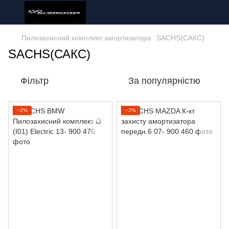
Пилозахисний комплект амортизатора
SACHS(САКС)
SACHS(САКС)
Фільтр
За популярністю
−2%
−2%