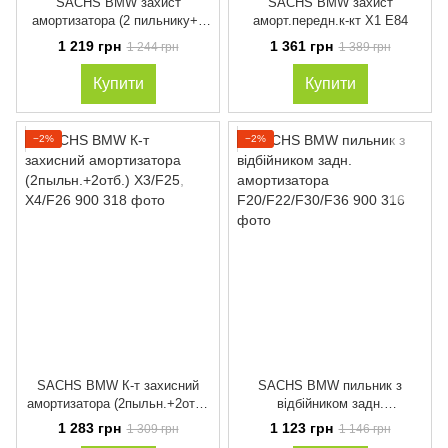
SACHS BMW захист
SACHS BMW захист
амортизатора (2 пильнику+2
аморт.передн.к-кт X1 E84
відбійника) Х1
1 219 грн
1 361 грн
1 244 грн
1 389 грн
Купити
Купити
−2%
−2%
SACHS BMW К-т захисний
SACHS BMW пильник з
амортизатора (2пыльн.+2отб.)
відбійником задн.
X3/F25, X4/F26
амортизатора
1 283 грн
1 123 грн
1 309 грн
1 146 грн
F20/F22/F30/F36