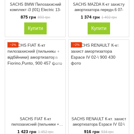
SACHS BMW Пилозахисний
SACHS MAZDA К-кт захисту
комплект i3 (I01) Electriс 13-
амортизатора передн.6 07-
875 грн
1 374 грн
893 грн
1 402 грн
Купити
Купити
−2%
−2%
SACHS FIAT К-кт
SACHS RENAULT К-кт. захист
пилозахисний (пильники +
амортизатора Espace IV 02-\
відбійники) амортизатора
1 423 грн
916 грн
1 452 грн
934 грн