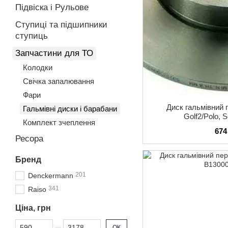
Підвіска і Рульове
Ступиці та підшипники
ступиць
Запчастини для ТО
Колодки
Свічка запалювання
Фари
Диск гальмівний 
Гальмівні диски і барабани
Golf2/Polo, 
Комплект зчеплення
674
Ресора
Бренд
201
Denckermann
341
Raiso
Ціна, грн
Від Ціна, грн
До Ціна, грн
ОК