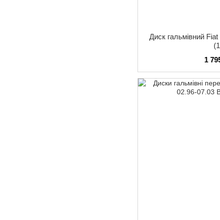
Диск гальмівний Fiat
(
1 79