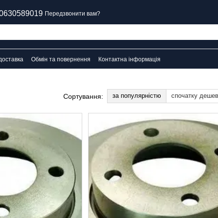
0630589019
Передзвонити вам?
доставка
Обмін та повернення
Контактна інформація
за популярністю
спочатку деше
Сортування: