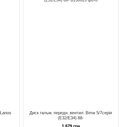
 Lanos
Диск гальм. передн. вентил. Bmw 5/7серія
(E32/E34) 88-
1 679 грн