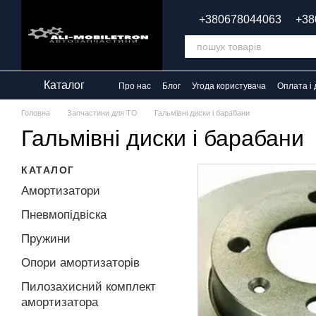
Перейти до основного контенту
+380678044063
+38
Каталог
Про нас
Блог
Угода користувача
Оплата і 
Головна
Запчастини для ТО
Гальмівні диски і барабани
Гальмівні диски і барабани
КАТАЛОГ
Амортизатори
Пневмопідвіска
Пружини
Опори амортизаторів
Пилозахисний комплект
амортизатора