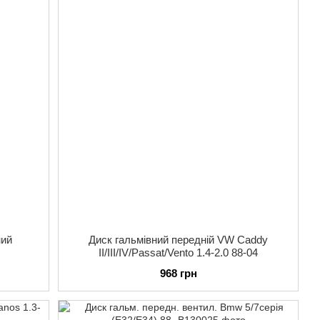
ний
Диск гальмівний передній VW Caddy
II/III/IV/Passat/Vento 1.4-2.0 88-04
968 грн