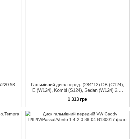
/220 93-
Гальмівний диск перед. (284*12) DB (C124),
E (W124), Kombi (S124), Sedan (W124) 2.0-
3.0D 84-97
1 313 грн