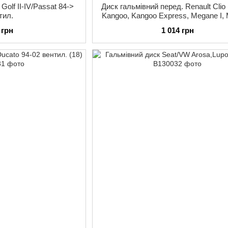
Golf II-IV/Passat 84->
Диск гальмівний перед. Renault Clio I, 
тил.
Kangoo, Kangoo Express, Megane I,
I Classic, Megane I
 грн
1 014 грн