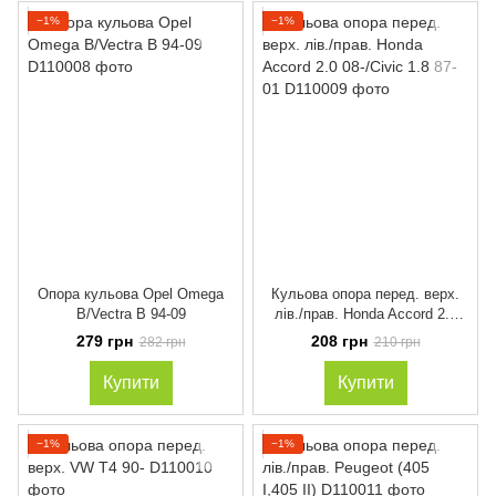
−1%
−1%
Опора кульова Opel Omega
Кульова опора перед. верх.
B/Vectra B 94-09
лів./прав. Honda Accord 2.0
08-/Civic 1.8 87-01
279 грн
208 грн
282 грн
210 грн
Купити
Купити
−1%
−1%