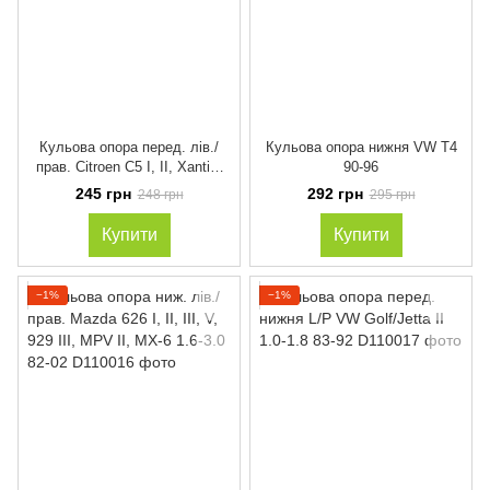
Кульова опора перед. лів./
Кульова опора нижня VW T4
прав. Citroen C5 I, II, Xantia,
90-96
XM Peugoeot 405 I, II, 406,
245 грн
292 грн
248 грн
295 грн
605, 607 1.4-2.7Hdi
Купити
Купити
−1%
−1%