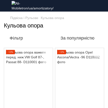
Підвіска і Рульове
Кульова опора
Кульова опора
Фільтр
За популярністю
−1%
−1%