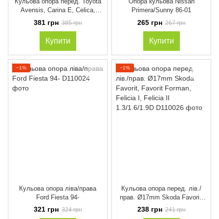
Кульова опора перед. Toyota
Опора кульова Nissan
Avensis, Carina E, Celica,
Primera/Sunny 86-01
Corolla, Picnic 1.3-2.2D 04.92-
381 грн
265 грн
385 грн
267 грн
02.03
Купити
Купити
−1%
−1%
Кульова опора ліва/права
Кульова опора перед. лів./
Ford Fiesta 94-
прав. Ø17mm Skoda Favorit,
Favorit Forman, Felicia I,
321 грн
238 грн
324 грн
241 грн
Felicia II 1.3/1.6/1.9D