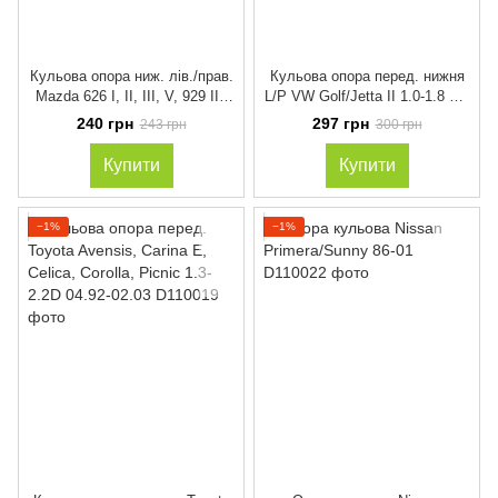
Кульова опора ниж. лів./прав.
Кульова опора перед. нижня
Mazda 626 I, II, III, V, 929 III,
L/P VW Golf/Jetta II 1.0-1.8 83-
MPV II, MX-6 1.6-3.0 82-02
92
240 грн
297 грн
243 грн
300 грн
Купити
Купити
−1%
−1%