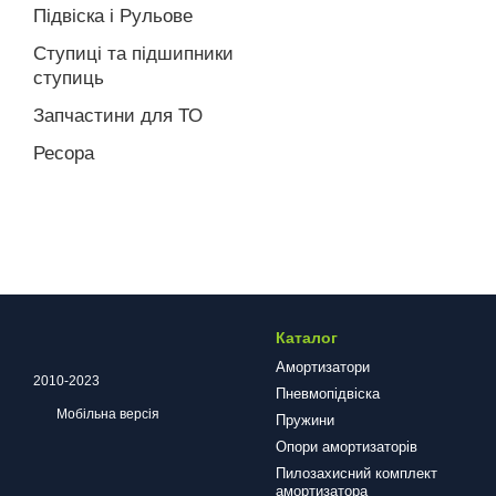
Підвіска і Рульове
Ступиці та підшипники
ступиць
Запчастини для ТО
Ресора
Каталог
Амортизатори
2010-2023
Пневмопідвіска
Мобільна версія
Пружини
Опори амортизаторів
Пилозахисний комплект
амортизатора