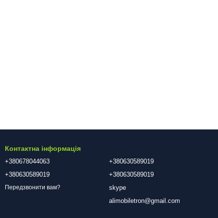
Контактна інформація
+380678044063
+380630589019
+380630589019
+380630589019
skype
Передзвонити вам?
alimobiletron@gmail.com