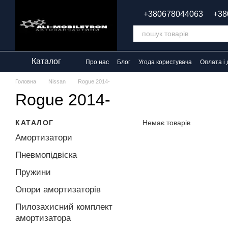
Перейти до основного контенту
+380678044063
+38
Каталог
Про нас
Блог
Угода користувача
Оплата і 
Головна
Nissan
Rogue 2014-
Rogue 2014-
КАТАЛОГ
Немає товарів
Амортизатори
Пневмопідвіска
Пружини
Опори амортизаторів
Пилозахисний комплект
амортизатора