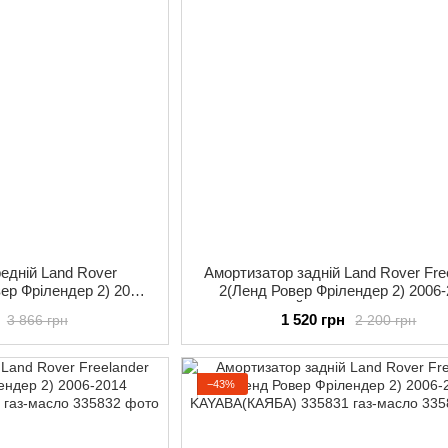
едній Land Rover
Амортизатор задній Land Rover Fre
вер Фрілендер 2) 2006-
2(Ленд Ровер Фрілендер 2) 2006
) 335829 газ-масло
RAISO(РЕЙЗО) RS335831 газ-м
1 520 грн
3 866 грн
2 200 грн
−43%