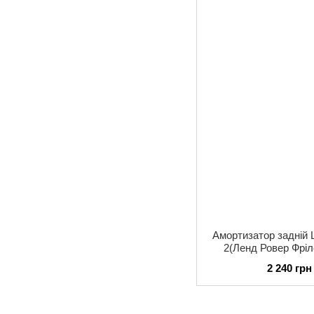
Амортизатор задній 
2(Ленд Ровер Фріл
KAYABA(КАЯБА) 
2 240 грн