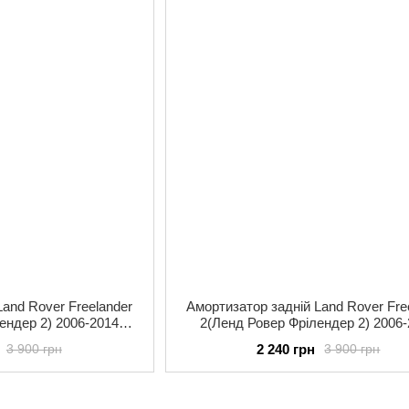
Land Rover Freelander
Амортизатор задній Land Rover Fre
ендер 2) 2006-2014
2(Ленд Ровер Фрілендер 2) 2006
335832 газ-масло
KAYABA(КАЯБА) 335831 газ-ма
2 240 грн
3 900 грн
3 900 грн