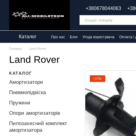
Перейти до основного контенту
+380678044063
+38
Каталог
Про нас
Блог
Угода користувача
Оплата і 
Головна
Land Rover
Land Rover
КАТАЛОГ
−37%
Амортизатори
Пневмопідвіска
Пружини
Опори амортизаторів
Пилозахисний комплект
амортизатора