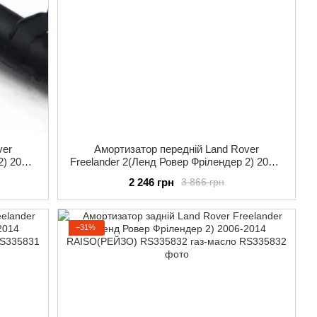
ver
Амортизатор передній Land Rover
2) 2006-
Freelander 2(Ленд Ровер Фрілендер 2) 2006-
-масло
2014 KAYABA(КАЯБА) 335830 газ-масло
2 246 грн
3 866 грн
−31%