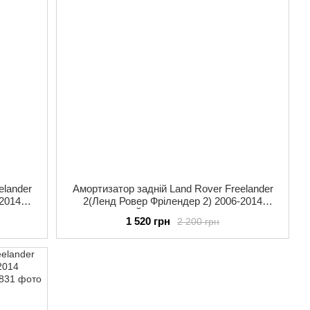
elander
Амортизатор задній Land Rover Freelander
-2014
2(Ленд Ровер Фрілендер 2) 2006-2014
асло
RAISO(РЕЙЗО) RS335832 газ-масло
1 520 грн
2 200 грн