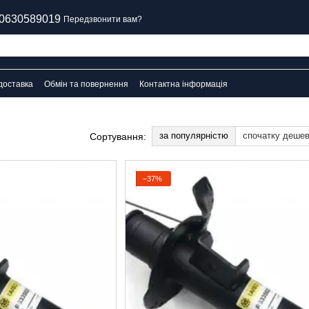
0630589019
Передзвонити вам?
доставка
Обмін та повернення
Контактна інформація
за популярністю
спочатку деше
Сортування:
−37%