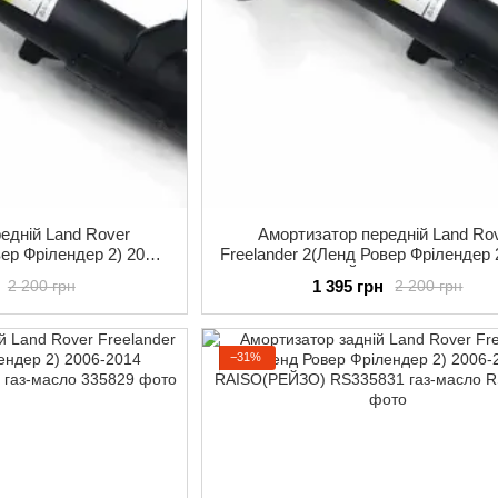
едній Land Rover
Амортизатор передній Land Ro
вер Фрілендер 2) 2006-
Freelander 2(Ленд Ровер Фрілендер 
 RS335829 газ-масло
2014 RAISO(РЕЙЗО) RS335830 газ
1 395 грн
2 200 грн
2 200 грн
−31%