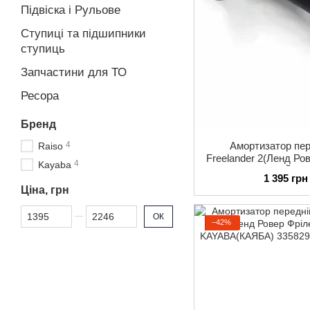
Підвіска і Рульове
Ступиці та підшипники
ступиць
Запчастини для ТО
Ресора
Бренд
Амортизатор пер
4
Raiso
Freelander 2(Ленд Ро
4
Kayaba
2014 RAISO(РЕЙЗО)
1 395 грн
Ціна, грн
Від Ціна, грн
До Ціна, грн
ОК
−42%