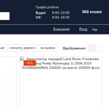
Графік роботи:
Мій кошик
Будні:
9:00–19:00
Сб:
9:00–18:00
Бажання
Вхід
Укр
вше
спочатку дорожчі
за назвою
Відображення:
−42%