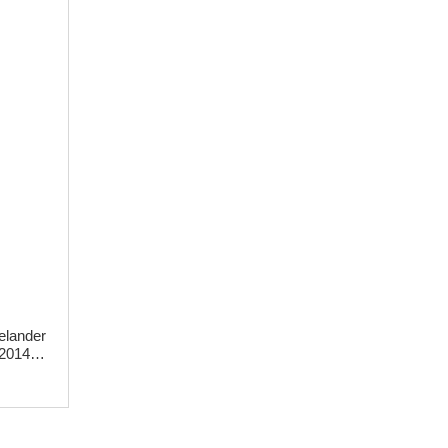
elander
-2014
сло