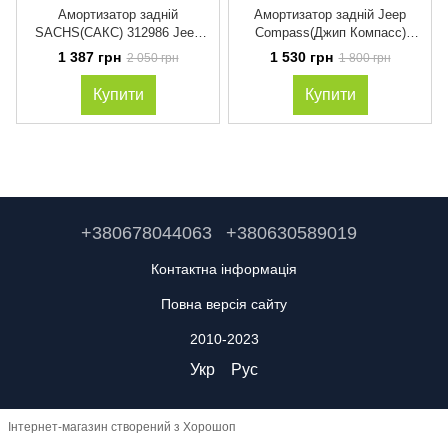
Амортизатор задній
Амортизатор задній Jeep
SACHS(САКС) 312986 Jeep
Compass(Джип Компасс)
Compass(Джип Компасс)
2006-2017 TASHIKO(ТАШИКО)
1 387 грн
1 530 грн
2 050 грн
1 800 грн
2006-2017 газ-масло
G88-183 газ-масло
Купити
Купити
+380678044063
+380630589019
Контактна інформація
Повна версія сайту
2010-2023
Укр
Рус
Інтернет-магазин створений з Хорошоп