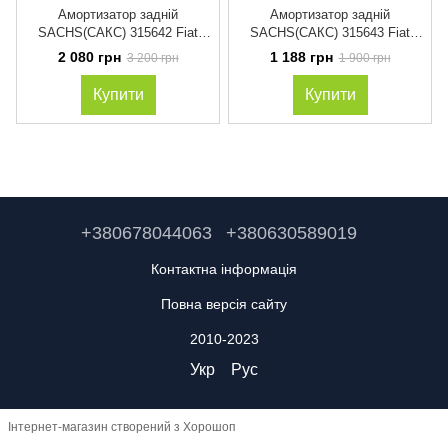
Амортизатор задній
Амортизатор задній
SACHS(САКС) 315642 Fiat
SACHS(САКС) 315643 Fiat
Freemont(Фіат Фрімонт) 2011-
Freemont(Фіат Фрімонт) 2011-
2 080 грн
1 188 грн
3 200 грн
1 900 грн
2016 газ-масло
2016 газ-масло
Купити
Купити
+380678044063
+380630589019
Контактна інформація
Повна версія сайту
2010-2023
Укр
Рус
Інтернет-магазин створений з Хорошоп