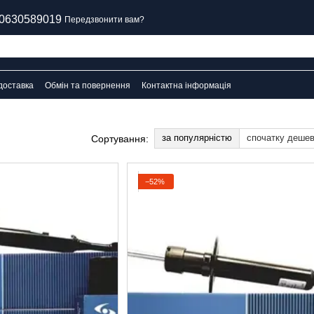
0630589019
Передзвонити вам?
доставка
Обмін та повернення
Контактна інформація
за популярністю
спочатку деше
Сортування:
−52%