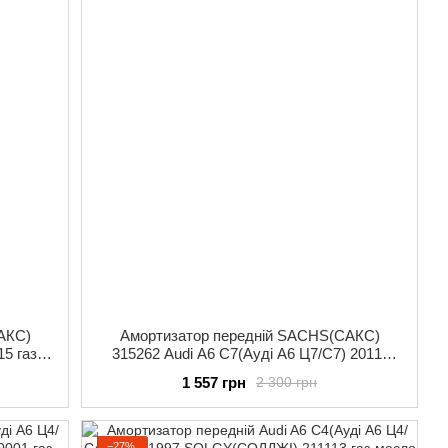
АКС)
Амортизатор передній SACHS(САКС)
15 газ-
315262 Audi A6 C7(Ауді А6 Ц7/С7) 2011-
2018 газ-масло
1 557 грн
2 300 грн
−27%