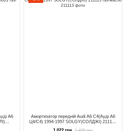
Ауді А6
Амортизатор передній Audi A6 C4(Ауді А6
ЛІ)
Ц4/С4) 1994-1997 SOLGY(СОЛДЖІ) 211113
газ-масло
1 022 грн
1 400 грн