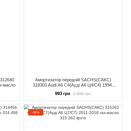
 312640
Амортизатор передній SACHS(САКС)
аз-масло
318303 Audi A6 C4(Ауді А6 Ц4/С4) 1994-
1997 газ-масло
993 грн
1 500 грн
−32%