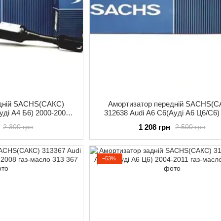
едній SACHS(САКС)
Амортизатор передній SACHS(С
уді А4 Б6) 2000-2004
312638 Audi A6 C6(Ауді А6 Ц6/С6)
масло
2011 газ-масло
1 208 грн
2 300 грн
2 500 грн
−53%