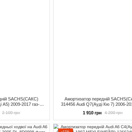
едній SACHS(САКС)
Амортизатор передній SACHS(С
і А5) 2009-2017 газ-
314456 Audi Q7(Ауді Кю 7) 2006-20
сло
масло
1 910 грн
2 100 грн
4 200 грн
−11%