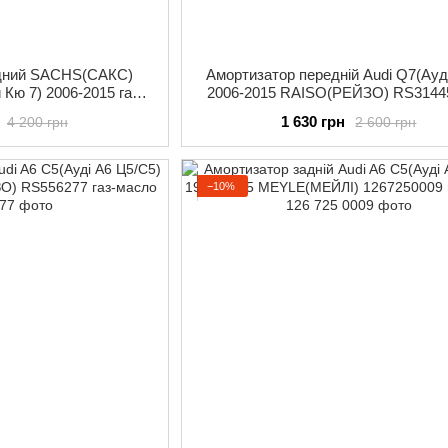
едний SACHS(САКС)
Амортизатор передній Audi Q7(Ауді
 Кю 7) 2006-2015 газ-
2006-2015 RAISO(РЕЙЗО) RS31445
сло
масло
1 630 грн
4 200 грн
2 600 грн
−10%