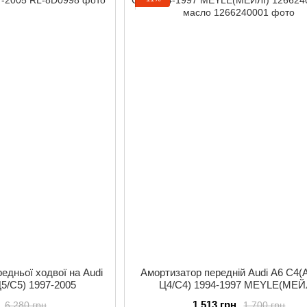
едньої ходвої на Audi
Амортизатор передній Audi A6 C4(
Ц5/С5) 1997-2005
Ц4/С4) 1994-1997 MEYLE(МЕЙ
1266240001 газ-масло
1 513 грн
6 280 грн
1 700 грн