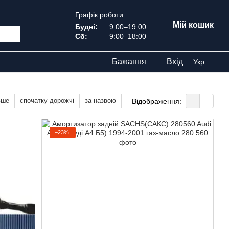
Графік роботи:
Мій кошик
Будні:
9:00–19:00
Сб:
9:00–18:00
Бажання
Вхід
Укр
вше
спочатку дорожчі
за назвою
Відображення:
−23%