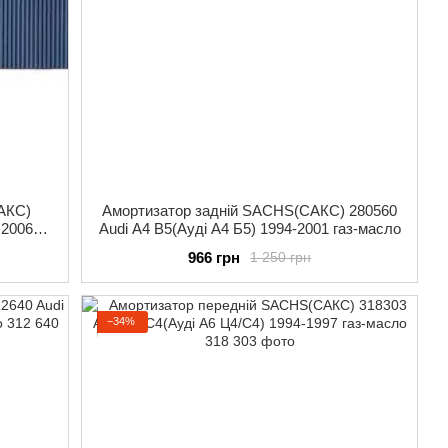
АКС)
Амортизатор задній SACHS(САКС) 280560
 2006-
Audi A4 B5(Ауді А4 Б5) 1994-2001 газ-масло
966 грн
1 250 грн
−34%