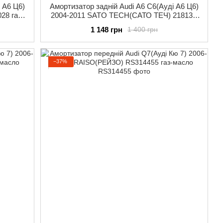
 А6 Ц6)
Амортизатор задній Audi A6 C6(Ауді А6 Ц6)
28 газ-
2004-2011 SATO TECH(САТО ТЕЧ) 21813R
газ-масло
1 148 грн
1 400 грн
−37%