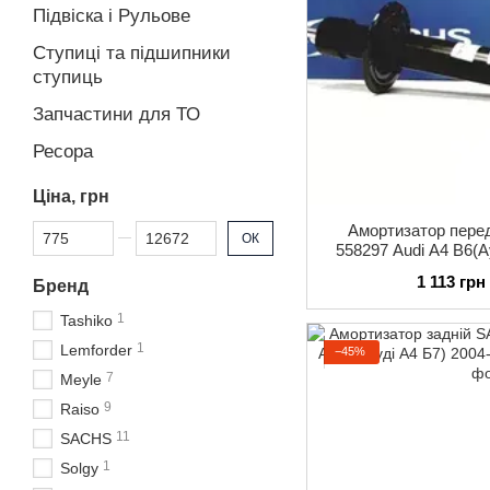
Підвіска і Рульове
Ступиці та підшипники
ступиць
Запчастини для ТО
Ресора
Ціна, грн
Амортизатор пер
Від Ціна, грн
До Ціна, грн
ОК
558297 Audi A4 B6(А
газ-
1 113 грн
Бренд
1
Tashiko
1
Lemforder
−45%
7
Meyle
9
Raiso
11
SACHS
1
Solgy