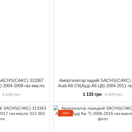
 SACHS(САКС) 313367
Амортизатор задній SACHS(САКС)
7) 2004-2008 газ-масло
Audi A6 C6(Ауді А6 Ц6) 2004-2011 г
1 133 грн
2 100 грн
2 400 грн
−55%