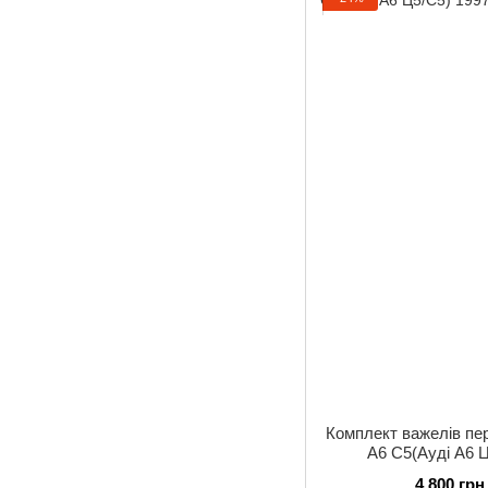
Комплект важелів пер
A6 C5(Ауді А6 
4 800 грн