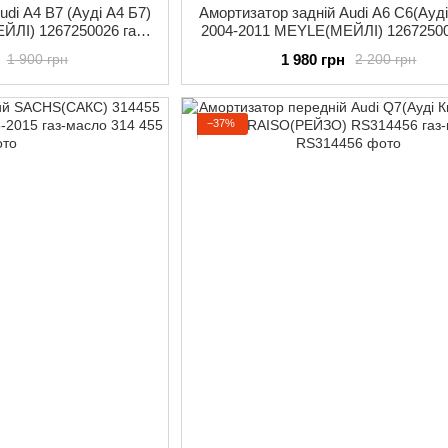
udi A4 B7 (Ауді А4 Б7)
Амортизатор задній Audi A6 C6(Ауді
ЙЛІ) 1267250026 газ-
2004-2011 MEYLE(МЕЙЛІ) 12672500
сло
масло
1 980 грн
1 900 грн
2 200 грн
−37%