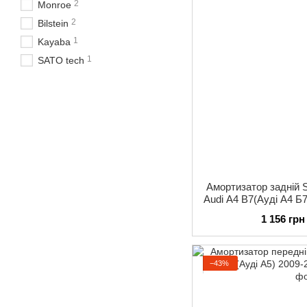
2
Monroe
2
Bilstein
1
Kayaba
1
SATO tech
Амортизатор задній
Audi A4 B7(Ауді А4 Б
1 156 грн
−43%