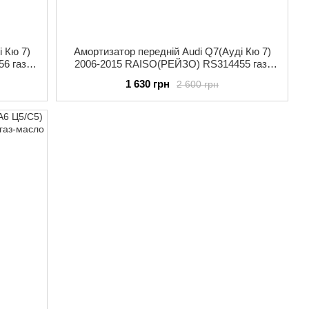
 Кю 7)
Амортизатор передній Audi Q7(Ауді Кю 7)
6 газ-
2006-2015 RAISO(РЕЙЗО) RS314455 газ-
масло
1 630 грн
2 600 грн