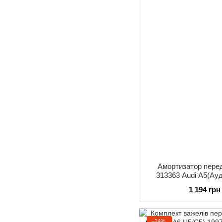
Амортизатор пер
313363 Audi A5(Ауд
ма
1 194 грн
−24%