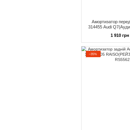
Амортизатор пер
314455 Audi Q7(Ауди
ма
1 910 грн
−35%