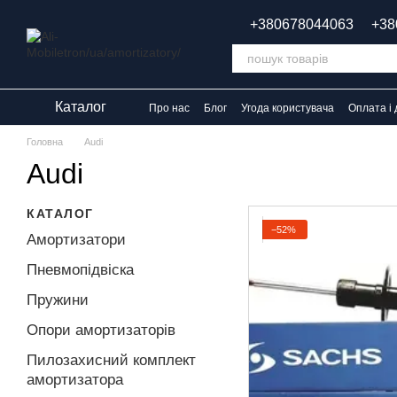
Перейти до основного контенту
+380678044063
+38
Каталог
Про нас
Блог
Угода користувача
Оплата і 
Головна
Audi
Audi
КАТАЛОГ
−52%
Амортизатори
Пневмопідвіска
Пружини
Опори амортизаторів
Пилозахисний комплект
амортизатора