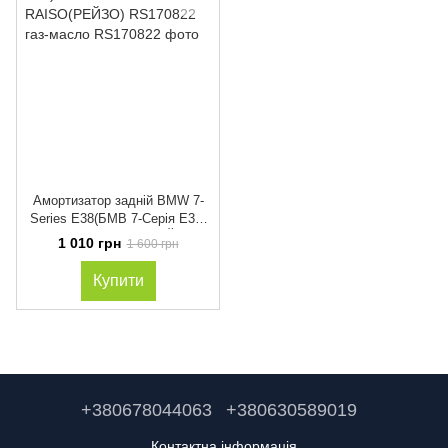
Амортизатор задній BMW 7-
Series E38(БМВ 7-Серія Е38)
1994-2001 RAISO(РЕЙЗО)
1 010 грн
1 600 грн
RS170822 газ-масло
Купити
+380678044063
+380630589019
Контактна інформація