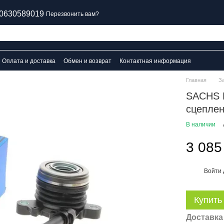
0630589019
Перезвонить вам?
Оплата и доставка
Обмен и возврат
Контактная информация
Главная
З
SACHS 
сцеплени
В наличии
3 085
Войти
%
Купить
Доставка