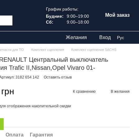
График работы:
Мой заказ
Будние:
9:00–19:00
Сб:
9:00–18:00
Желания
Вход
Рус
апчасти для ТО
Комплект сцепления
Комплект сцепления SACHS
RENAULT Центральный выключатель
я Trafic II,Nissan,Opel Vivaro 01-
Артикул: 3182 654 142
Оставить отзыв
 грн
К сравнению
В желания
для отображения накопительной скидки
Оплата
Гарантия