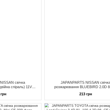
NISSAN свічка
JAPANPARTS NISSAN свічк
війна спіраль) 11V
розжарювання BLUEBIRD 2.0D 8
2-87,PICK-UP 2.3D 79-
LAUREL 2.
 грн
213 грн