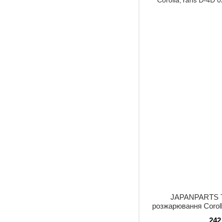
JAPANPARTS 
розжарювання Coroll
242