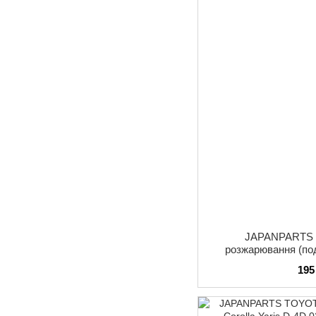
JAPANPARTS 
розжарювання (под
Patrol,Urvan 2.3D 8
195