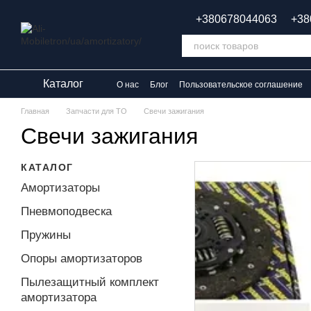
Перейти к основному контенту
+380678044063
+38
Каталог
О нас
Блог
Пользовательское соглашение
Главная
Запчасти для ТО
Свечи зажигания
Свечи зажигания
КАТАЛОГ
Амортизаторы
Пневмоподвеска
Пружины
Опоры амортизаторов
Пылезащитный комплект
амортизатора