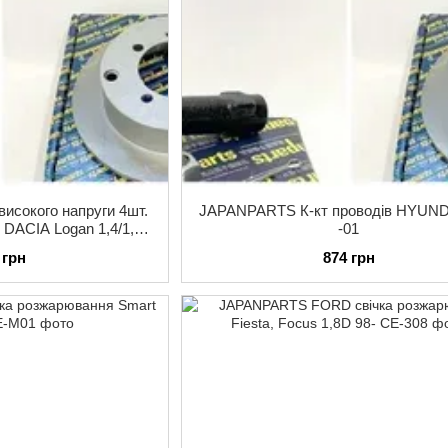
исокого напруги 4шт.
JAPANPARTS К-кт проводів HYUND
 DACIA Logan 1,4/1,6
-01
4-
 грн
874 грн