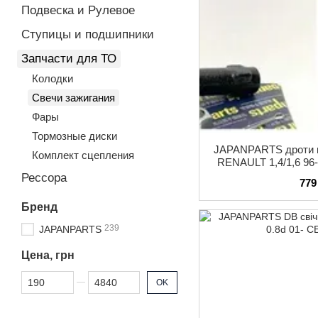
Подвеска и Рулевое
Ступицы и подшипники
Запчасти для ТО
Колодки
Свечи зажигания
Фары
Тормозные диски
JAPANPARTS дроти в
Комплект сцепления
RENAULT 1,4/1,6 96-
0
Рессора
779
Бренд
239
JAPANPARTS
Цена, грн
От Цена, грн
До Цена, грн
OK