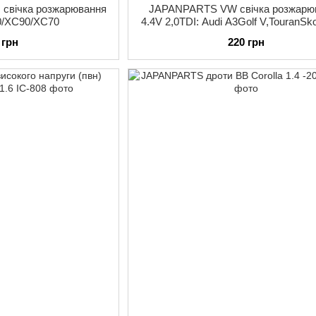
свічка розжарювання
JAPANPARTS VW свічка розжарю
0/XC90/XC70
4.4V 2,0TDI: Audi A3Golf V,TouranSk
 грн
220 грн