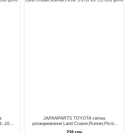
а
JAPANPARTS TOYOTA свічка
1-,100
розжарювання Land Cruiser,Runner,Picnic
3.0TD 93-
216 грн