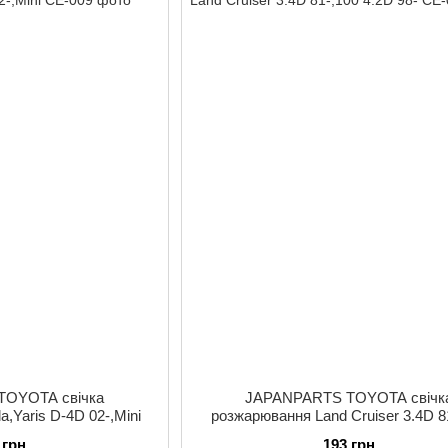
TOYOTA свічка
JAPANPARTS TOYOTA свічк
a,Yaris D-4D 02-,Mini
розжарювання Land Cruiser 3.4D 8
4.2D 98-
 грн
193 грн