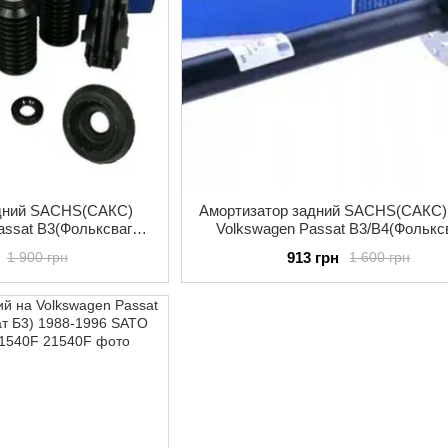
едний SACHS(САКС)
Амортизатор задний SACHS(САКС)
assat B3(Фольксваген
Volkswagen Passat B3/B4(Фолькс
8-1996 газ-масло
Пассат Б3/Б4) 1988-1996 газ-м
913 грн
1 900 грн
1 600 грн