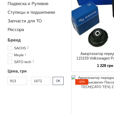
Подвеска и Рулевое
Ступицы и подшипники
Запчасти для ТО
Рессора
Бренд
2
SACHS
Амортизатор пер
1
Meyle
115159 Volkswagen P
1
SATO tech
Пассат Б3) 198
1 228 грн
Цена, грн
От Цена, грн
До Цена, грн
OK
−15%