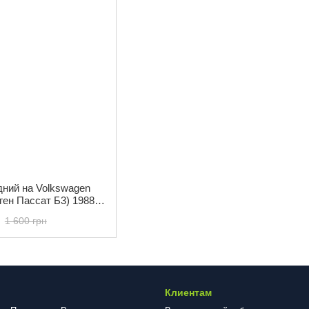
дний на Volkswagen
ген Пассат Б3) 1988-
САТО ТЕЧ) 21540F
1 600 грн
Клиентам