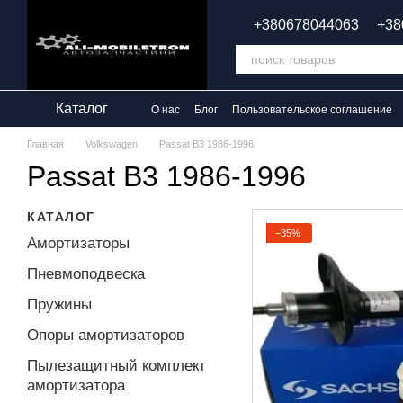
Перейти к основному контенту
+380678044063
+38
Каталог
О нас
Блог
Пользовательское соглашение
Главная
Volkswagen
Passat B3 1986-1996
Passat B3 1986-1996
КАТАЛОГ
−35%
Амортизаторы
Пневмоподвеска
Пружины
Опоры амортизаторов
Пылезащитный комплект
амортизатора