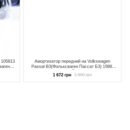
 105813
Амортизатор передний на Volkswagen
ваген
Passat B3(Фольксваген Пассат Б3) 1988-
асло
1996 MEYLE(МЕЙЛИ) 1266230032
1 672 грн
1 900 грн