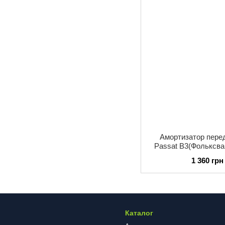
Амортизатор пере
Passat B3(Фольксва
1996 SATO TECH(
1 360 грн
Каталог