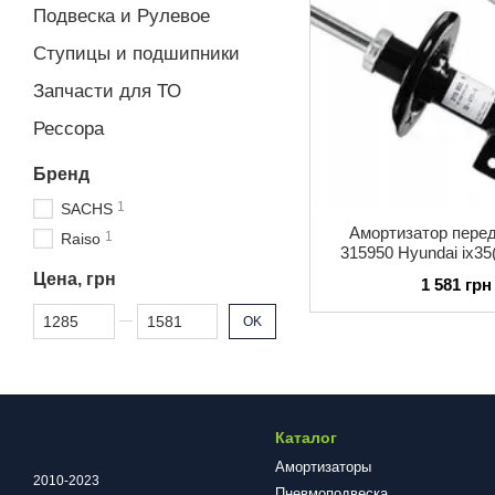
Подвеска и Рулевое
Ступицы и подшипники
Запчасти для ТО
Рессора
Бренд
1
SACHS
Амортизатор пер
1
Raiso
315950 Hyundai ix35
2009 года
Цена, грн
1 581 грн
От Цена, грн
До Цена, грн
OK
Каталог
Амортизаторы
2010-2023
Пневмоподвеска