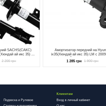
едний SACHS(САКС)
Амортизатор передний на Hyun
(Хюндай ай икс 35) c
ix35(Хюндай ай икс 35) LM c 2009
 газ-масло
RAISO(РЕЙЗО) RS315950 газ-м
1 285 грн
2 200 грн
1 900 грн
Клиентам
Подвеска и Рулевое
Вход в личный кабинет
Ступицы и подшипники
О нас