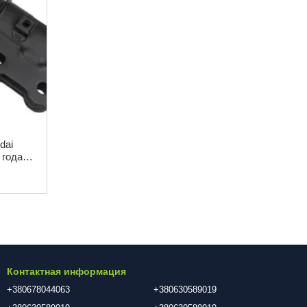
dai
 года
асло
Контактная информация
+380678044063
+380630589019