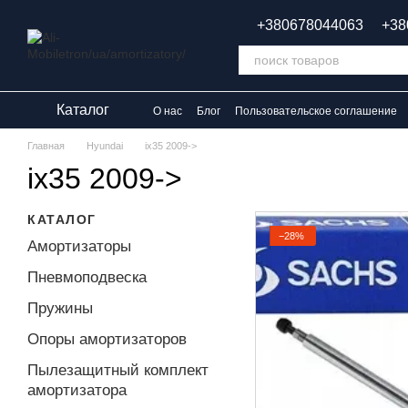
Перейти к основному контенту
+380678044063
+38
Каталог
О нас
Блог
Пользовательское соглашение
Главная
Hyundai
ix35 2009->
ix35 2009->
КАТАЛОГ
−28%
Амортизаторы
Пневмоподвеска
Пружины
Опоры амортизаторов
Пылезащитный комплект
амортизатора