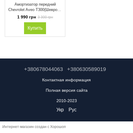
Амортизатор передний
Chevrolet Aveo T300(Шевроле
Авео Т300) с 2011 года
1 990 грн
3 300 грн
KAYABA(КАЯБА) 3330039 газ-
масло
Купить
+380678044063
+380630589019
Контактная информация
Полная версия сайта
2010-2023
Укр
Рус
Интернет-магазин создан с Хорошоп